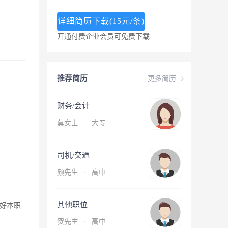
详细简历下载(15元/条)
开通付费企业会员可免费下载
推荐简历
更多简历
财务/会计
莫女士
·
大专
司机/交通
颜先生
·
高中
其他职位
好本职
贺先生
·
高中